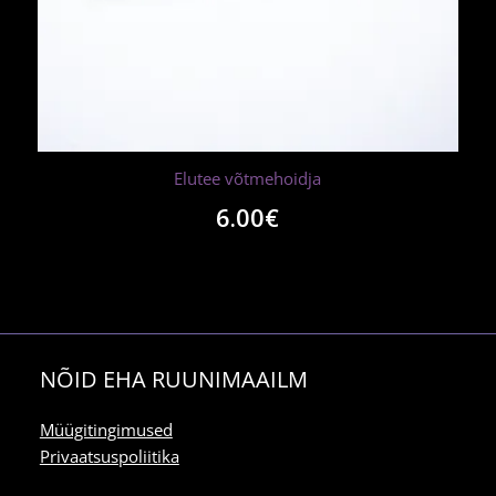
Elutee võtmehoidja
6.00
€
NÕID EHA RUUNIMAAILM
Müügitingimused
Privaatsuspoliitika