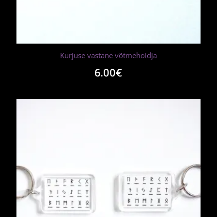
Kurjuse vastane võtmehoidja
6.00
€