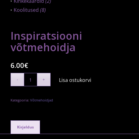
Kinkekaardid
(2)
Koolitused
(8)
Inspiratsiooni
võtmehoidja
6.00
€
Lisa ostukorvi
Kategooria:
Võtmehoidjad
Kirjeldus