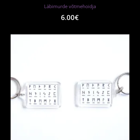
Läbimurde võtmehoidja
6.00
€