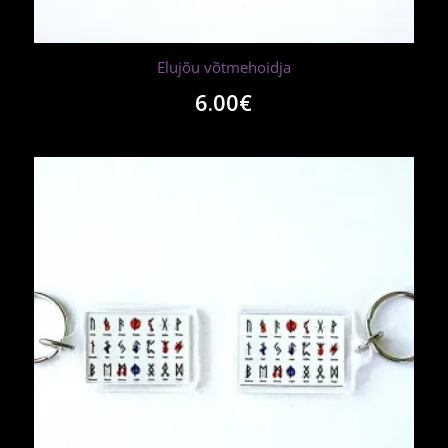
Elujõu võtmehoidja
6.00
€