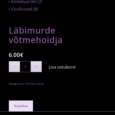
Kinkekaardid
(2)
Koolitused
(8)
Läbimurde
võtmehoidja
6.00
€
Lisa ostukorvi
Kategooria:
Võtmehoidjad
Kirjeldus