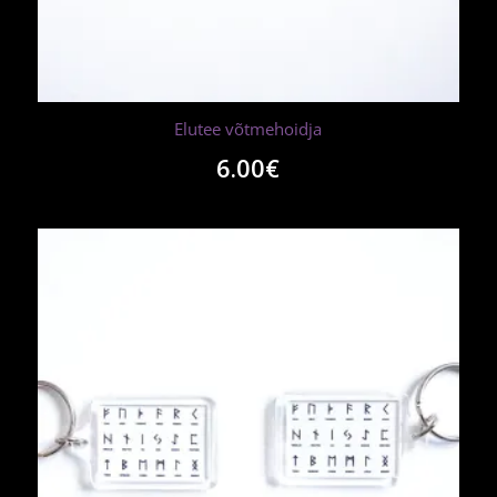
Elutee võtmehoidja
6.00
€