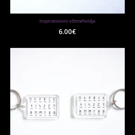
Inspiratsiooni võtmehoidja
6.00
€