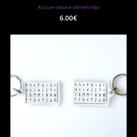
Kurjuse vastane võtmehoidja
6.00
€