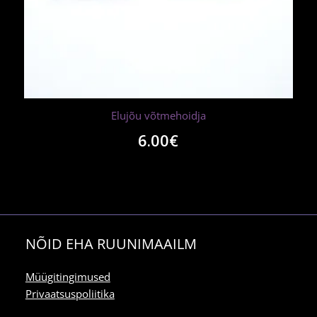
Elujõu võtmehoidja
6.00
€
NÕID EHA RUUNIMAAILM
Müügitingimused
Privaatsuspoliitika