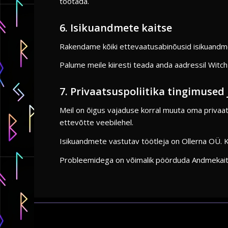
töötada.
6. Isikuandmete kaitse
Rakendame kõiki ettevaatusabinõusid isikuandmet
Palume meile kiiresti teada anda aadressil Witch
7. Privaatsuspoliitika tingimuse
Meil on õigus vajaduse korral muuta oma privaat
ettevõtte veebilehel.
Isikuandmete vastutav töötleja on Ollerna OÜ. 
Probleemidega on võimalik pöörduda Andmekaits