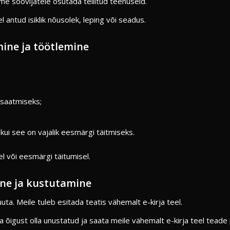
me soovijatele osutada tellitud teenuseid.
 antud isiklik nõusolek, leping või seadus.
ine ja töötlemine
o saatmiseks;
 kui see on vajalik eesmärgi täitmiseks.
l või eesmärgi täitumisel.
ne ja kustutamine
ta. Meile tuleb esitada teatis vähemalt e-kirja teel.
ma õigust olla unustatud ja saata meile vähemalt e-kirja teel tea