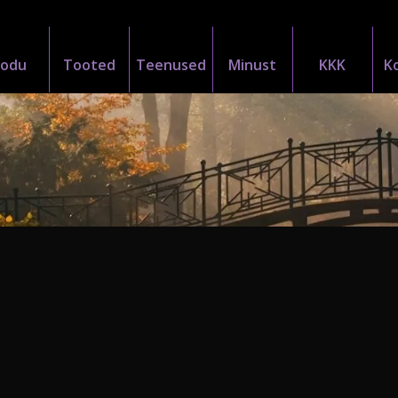
Kodu
Tooted
Teenused
Minust
KKK
K