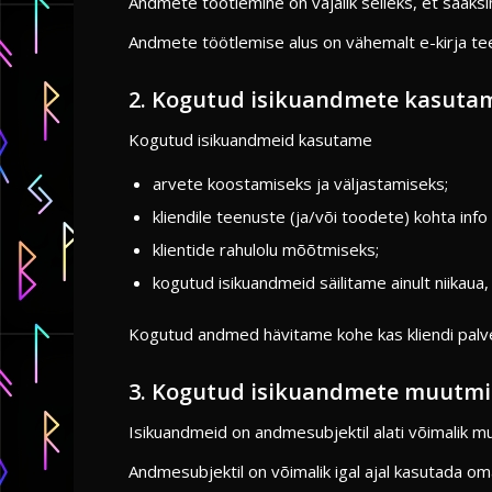
Andmete töötlemine on vajalik selleks, et saaksi
Andmete töötlemise alus on vähemalt e-kirja teel
2. Kogutud isikuandmete kasutam
Kogutud isikuandmeid kasutame
arvete koostamiseks ja väljastamiseks;
kliendile teenuste (ja/või toodete) kohta inf
klientide rahulolu mõõtmiseks;
kogutud isikuandmeid säilitame ainult niikaua,
Kogutud andmed hävitame kohe kas kliendi palve
3. Kogutud isikuandmete muutmi
Isikuandmeid on andmesubjektil alati võimalik muu
Andmesubjektil on võimalik igal ajal kasutada o