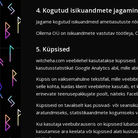
4. Kogutud isikuandmete jagami
Jagame kogutud isikuandmeid ametiasutuste nõudel
Ollerna OÜ on isikuandmete vastutav töötleja, 
5. Küpsised
witcheha.com veebilehel kasutatakse küpsiseid
kasutusstatistikat Google Analytics abil, mille a
Küpsis on väiksemahuline tekstifail, mille vee
selle kohta, kuidas klient veebilehte kasutab, et
erinevate teenusepakkujate poolt, näiteks Faceboo
Küpsiseid on tavaliselt kas püsivad- või seansik
äratundmiseks, statistikaandmete kogumiseks vms
Kui kasutaja veebubrauseris on küpsised lubatu
kasutamise ära keelata või küpsised alati kustu