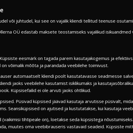
ne
 või juhtudel, kui see on vajalik kliendi tellitud teenuse osutam
Ollerna OÜ edastab maksete teostamiseks vajalikud isikuandmed v
. Küpsiste eesmärk on tagada parem kasutajakogemus ja efektii
bil on võimalik mõõta ja parandada veebilehe toimivust.
bibrauser automaatselt kliendi poolt kasutatavasse seadmesse sal
 kliendi jaoks veebilehe kasutamist isiklikumaks ja kasutajasõbrali
k. Küpsisefailid ei ole arvuti jaoks ohtlikud.
üpsised. Püsivad küpsised jäävad kasutaja arvutisse püsivalt, mid
. Seansiküpsised on ajutised ja kustutatakse, kui kasutaja veebil
d (vaikimisi tihtipeale on), loetakse seda küpsistega nõustumise
tada, muutes oma veebibrauseris vastavaid seadeid. Küpsiste mitt