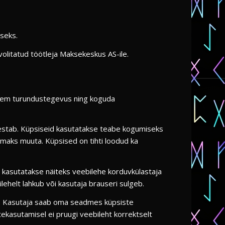
iseks.
olitatud töötleja Maksekeskus AS-ile.
vsem turundustegevus ning koguda
vestab. Küpsiseid kasutatakse teabe kogumiseks
kumaks muuta. Küpsised on tihti loodud ka
a kasutatakse näiteks veebilehe korduvkülastaja
ehelt lahkub või kasutaja brauseri sulgeb.
ks. Kasutaja saab oma seadmes küpsiste
ekasutamisel ei pruugi veebileht korrektselt