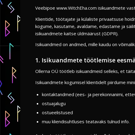
Veebipoe www.WitchEha.com isikuandmete vastut
Klientide, töötajate ja külaliste privaatsuse ho
kogume, kasutame, avaldame, edastame ja säilit
isikuandmete kaitse üldmäärust (GDPR).
Isikuandmed on andmed, mille kaudu on võimalik 
1. Isikuandmete töötlemise eesm
Ollerna OÜ töötleb isikuandmeid selleks, et täi
Isikuandmete kogumisel klientidelt piirdume min
kontaktandmed (ees- ja perekonnanimi, ettev
ostuajalugu
ostueelistused
muu kliendisuhtluses teatavaks tulnud info.