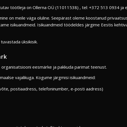
av töötleja on Ollerna OÜ (11011538) , tel: +372 513 0934 ja e
idmine on meile väga oluline. Seepärast oleme koostanud privaatsu
ame isikuandmeid. Isikuandmeid töödeldes järgime Eestis kehtiva
tuvastada üksikisik.
ärk
ta organisatsiooni eesmärke ja pakkuda parimat teenust.
imaalse vajalikuga. Kogume järgmisi isikuandmeid:
õte, postiaadress, telefoninumber, e-posti aadress)