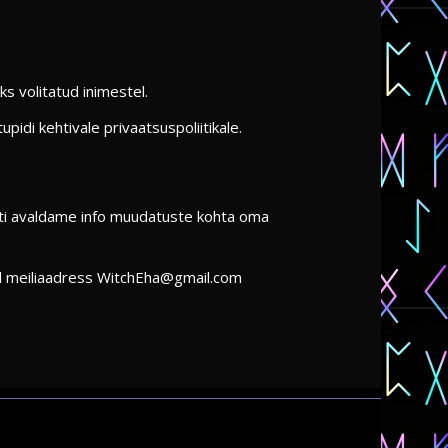
s volitatud inimestel.
idi kehtivale privaatsuspoliitikale.
muti avaldame info muudatuste kohta oma
il meiliaadress WitchEha@gmail.com