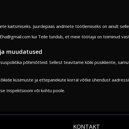
e kaitsmiseks. Juurdepääs andmete töötlemiseks on ainult sellek
Eha@gmail.com kui Teile tundub, et meie töötaja on toiminud vastup
d ja muudatused
suspoliitika põhimõtteid. Sellest teavitame kõiki püsikliente, sa
Kõikide küsimuste ja ettepanekute korral võtke ühendust aadress
e Inspektsiooni või kohtu poole.
KONTAKT