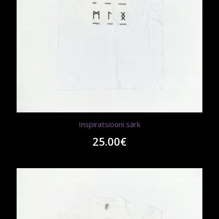
Inspiratsiooni särk
25.00
€