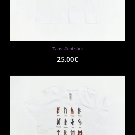
Taassünni särk
25.00
€