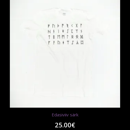
Edasiviiv särk
25.00
€