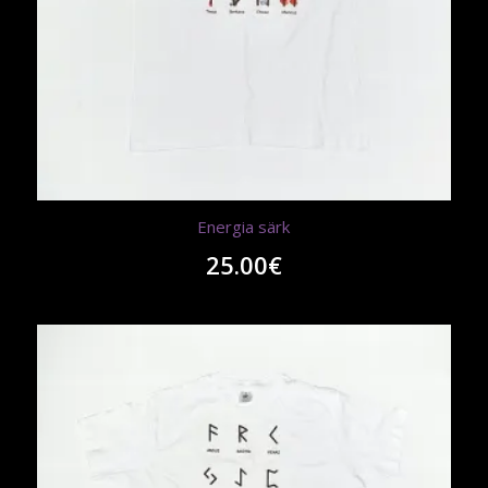
Energia särk
25.00
€