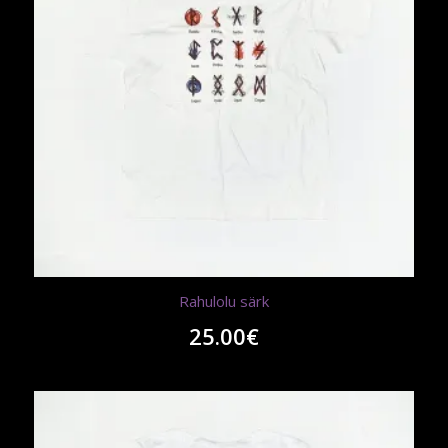
Rahulolu särk
25.00
€