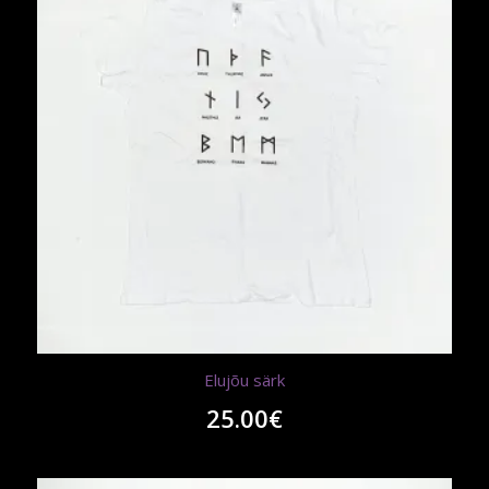
Elujõu särk
25.00
€