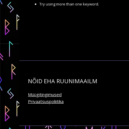
Try using more than one keyword.
NÕID EHA RUUNIMAAILM
Müügitingimused
Privaatsuspoliitika