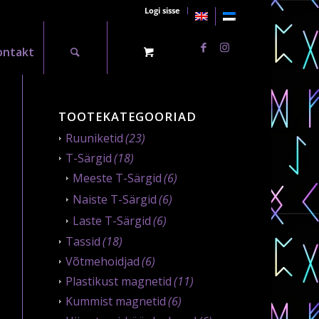
Logi sisse
ontakt
TOOTEKATEGOORIAD
Ruuniketid
(23)
T-Särgid
(18)
Meeste T-Särgid
(6)
Naiste T-Särgid
(6)
Laste T-Särgid
(6)
Tassid
(18)
Võtmehoidjad
(6)
Plastikust magnetid
(11)
Kummist magnetid
(6)