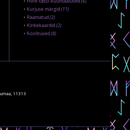
Hiire-tassi-küünlaalused
(6)
Kurjuse märgid
(11)
Raamatud
(2)
Kinkekaardid
(2)
Koolitused
(8)
rjumaa, 11313