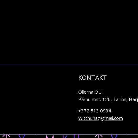
KONTAKT
Ollerna OÜ
Pärnu mnt. 126, Tallinn, Ha
+372 513 0934
WitchEha@gmail.com