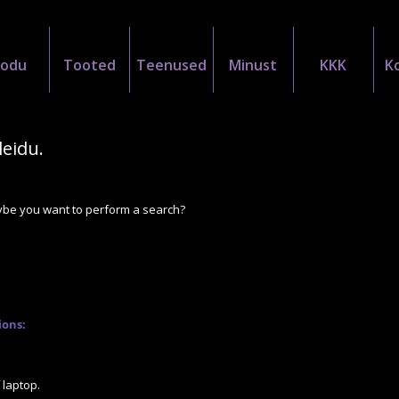
Kodu
Tooted
Teenused
Minust
KKK
K
leidu.
Maybe you want to perform a search?
ions:
 laptop.