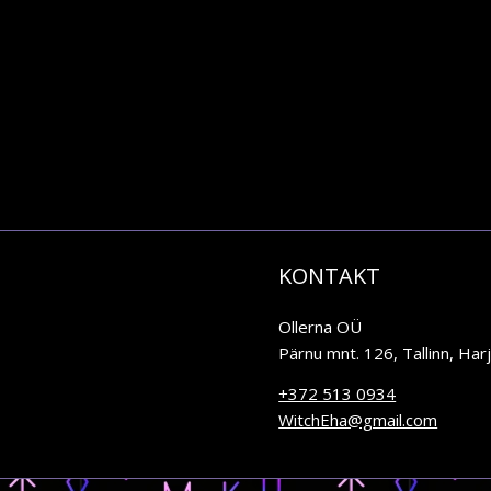
KONTAKT
Ollerna OÜ
Pärnu mnt. 126, Tallinn, Ha
+372 513 0934
WitchEha@gmail.com