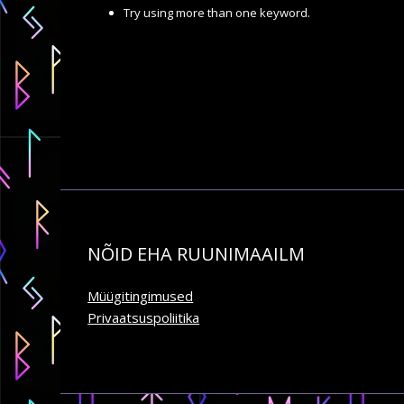
Try using more than one keyword.
NÕID EHA RUUNIMAAILM
Müügitingimused
Privaatsuspoliitika