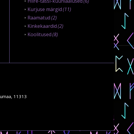
Hiire-tassi-küünlaalused
(6)
Kurjuse märgid
(11)
Raamatud
(2)
Kinkekaardid
(2)
Koolitused
(8)
rjumaa, 11313