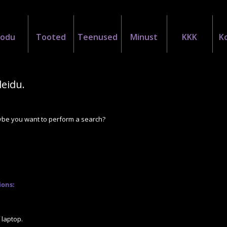
Kodu
Tooted
Teenused
Minust
KKK
K
leidu.
Maybe you want to perform a search?
ions:
 laptop.