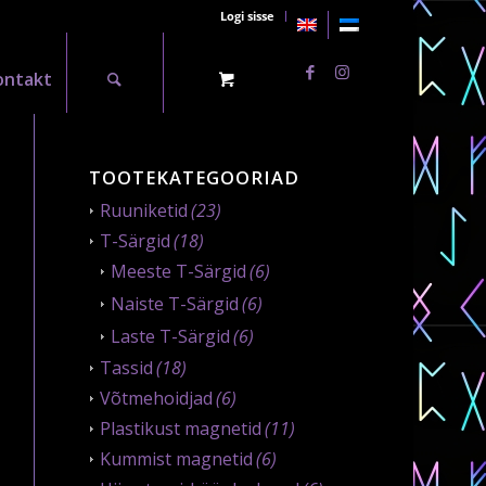
Logi sisse
ontakt
TOOTEKATEGOORIAD
Ruuniketid
(23)
T-Särgid
(18)
Meeste T-Särgid
(6)
Naiste T-Särgid
(6)
Laste T-Särgid
(6)
Tassid
(18)
Võtmehoidjad
(6)
Plastikust magnetid
(11)
Kummist magnetid
(6)