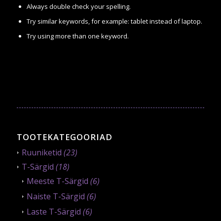
Always double check your spelling.
Try similar keywords, for example: tablet instead of laptop.
Try using more than one keyword.
TOOTEKATEGOORIAD
Ruuniketid
(23)
T-Särgid
(18)
Meeste T-Särgid
(6)
Naiste T-Särgid
(6)
Laste T-Särgid
(6)