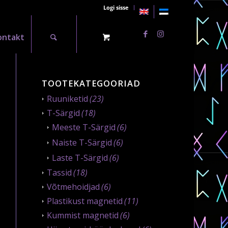
Logi sisse
ontakt
TOOTEKATEGOORIAD
Ruuniketid
(23)
T-Särgid
(18)
Meeste T-Särgid
(6)
Naiste T-Särgid
(6)
Laste T-Särgid
(6)
Tassid
(18)
Võtmehoidjad
(6)
Plastikust magnetid
(11)
Kummist magnetid
(6)