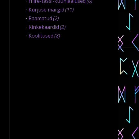
Hiire-tassi-küünlaalused
(6)
Kurjuse märgid
(11)
Raamatud
(2)
Kinkekaardid
(2)
Koolitused
(8)