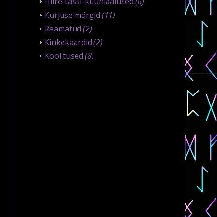
Hiire-tassi-küünlaalused
(6)
Kurjuse märgid
(11)
Raamatud
(2)
Kinkekaardid
(2)
Koolitused
(8)