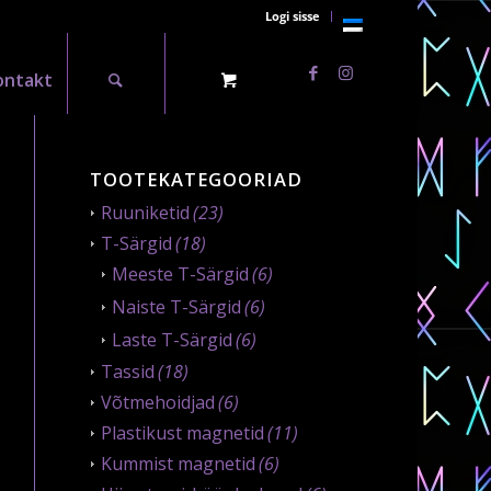
Logi sisse
ontakt
TOOTEKATEGOORIAD
Ruuniketid
(23)
T-Särgid
(18)
Meeste T-Särgid
(6)
Naiste T-Särgid
(6)
Laste T-Särgid
(6)
Tassid
(18)
Võtmehoidjad
(6)
Plastikust magnetid
(11)
Kummist magnetid
(6)