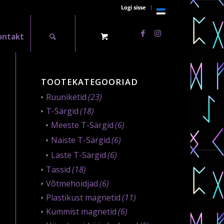
Logi sisse
ontakt
TOOTEKATEGOORIAD
Ruuniketid
(23)
T-Särgid
(18)
Meeste T-Särgid
(6)
Naiste T-Särgid
(6)
Laste T-Särgid
(6)
Tassid
(18)
Võtmehoidjad
(6)
Plastikust magnetid
(11)
Kummist magnetid
(6)