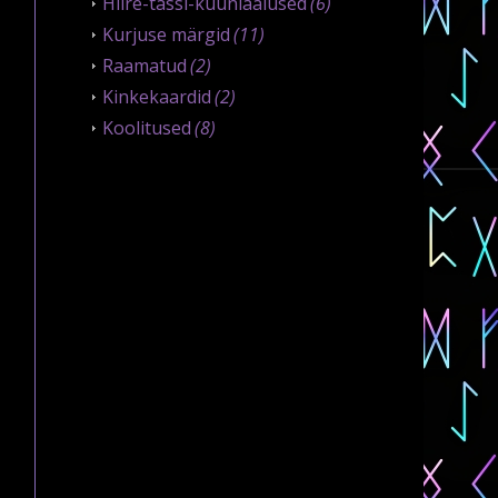
Hiire-tassi-küünlaalused
(6)
Kurjuse märgid
(11)
Raamatud
(2)
Kinkekaardid
(2)
Koolitused
(8)