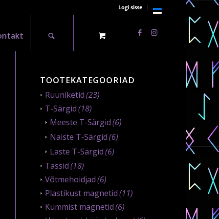
Logi sisse
ontakt
TOOTEKATEGOORIAD
Ruuniketid
(23)
T-Särgid
(18)
Meeste T-Särgid
(6)
Naiste T-Särgid
(6)
Laste T-Särgid
(6)
Tassid
(18)
Võtmehoidjad
(6)
Plastikust magnetid
(11)
Kummist magnetid
(6)