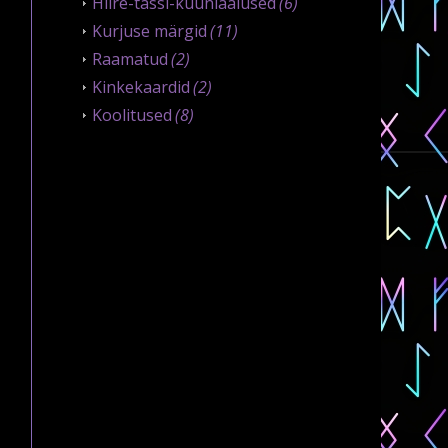
Hiire-tassi-küünlaalused
(6)
Kurjuse märgid
(11)
Raamatud
(2)
Kinkekaardid
(2)
Koolitused
(8)