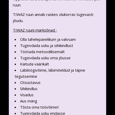
ruun.
TIWAZ ruun annab raskes olukorras tugevasti
jõudu.
TIWAZ ruuni märksõnad :
Olla tähelepanelikum ja valvsam
Tugevdada usku ja sihikindlust
Töötada metoodilisemalt
Tugevdada usku oma jõusse
Käituda väärikalt
Läbilöögivõime, läbimõeldud ja täpne
tegutsemine
Otsustavus
Sihikindlus
Visadus
Aus mäng
Tõsta oma töövõimet
Tugevdada usku endasse