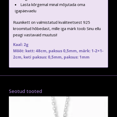
Lasta kõrgemal minal mõjutada oma
igapäevaelu
Ruunikett on valmistatud kvaliteetsest 925
kroomitud hõbedast, mille iga märk toob Sinu ellu
peagi vastavaid muutusi!
Kaal: 2g
Mõõt: kett: 48cm, paksus 0,5mm, märk: 1-2×1-
2cm, keti paksus: 0,5mm, paksus: 1mm
Seotud tooted