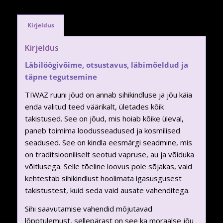
Kirjeldus
Kirjeldus
Läbilöögivõime, otsustavus, läbimõeldud ja
täpne tegutsemine
TIWAZ ruuni jõud on annab sihikindluse ja jõu käia
enda valitud teed väärikalt, ületades kõik
takistused. See on jõud, mis hoiab kõike üleval,
paneb toimima loodusseadused ja kosmilised
seadused. See on kindla eesmärgi seadmine, mis
on traditsiooniliselt seotud vapruse, au ja võiduka
võitlusega. Selle tõeline loovus pole sõjakas, vaid
kehtestab sihikindlust hoolimata igasusgusest
takistustest, kuid seda vaid ausate vahenditega.
Sihi saavutamise vahendid mõjutavad
lõpptulemust, sellepärast on see ka moraalse jõu