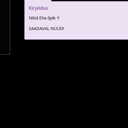
Kirjeldus
Nõid Eha õpik ☥
SAADAVAL NÜÜD!