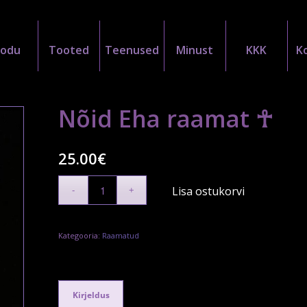
Kodu
Tooted
Teenused
Minust
KKK
K
Nõid Eha raamat ☥
25.00
€
Lisa ostukorvi
Kategooria:
Raamatud
Kirjeldus