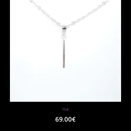
Isa
69.00
€