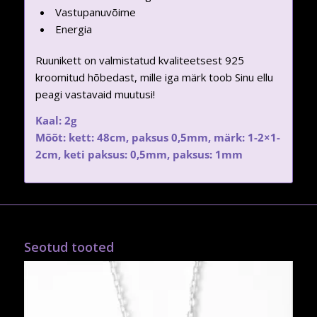
Vastupanuvõime
Energia
Ruunikett on valmistatud kvaliteetsest 925
kroomitud hõbedast, mille iga märk toob Sinu ellu
peagi vastavaid muutusi!
Kaal: 2g
Mõõt: kett: 48cm, paksus 0,5mm, märk: 1-2×1-
2cm, keti paksus: 0,5mm, paksus: 1mm
Seotud tooted