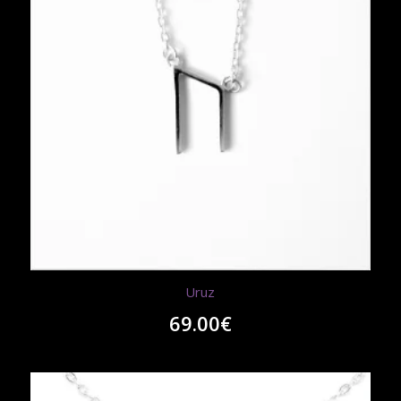
Uruz
69.00
€