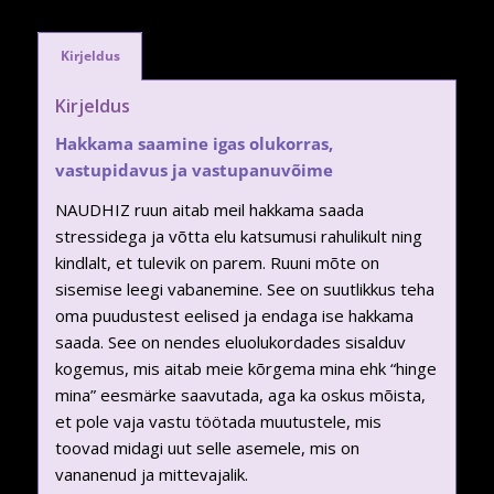
Kirjeldus
Kirjeldus
Hakkama saamine igas olukorras,
vastupidavus ja vastupanuvõime
NAUDHIZ ruun aitab meil hakkama saada
stressidega ja võtta elu katsumusi rahulikult ning
kindlalt, et tulevik on parem. Ruuni mõte on
sisemise leegi vabanemine. See on suutlikkus teha
oma puudustest eelised ja endaga ise hakkama
saada. See on nendes eluolukordades sisalduv
kogemus, mis aitab meie kõrgema mina ehk “hinge
mina” eesmärke saavutada, aga ka oskus mõista,
et pole vaja vastu töötada muutustele, mis
toovad midagi uut selle asemele, mis on
vananenud ja mittevajalik.