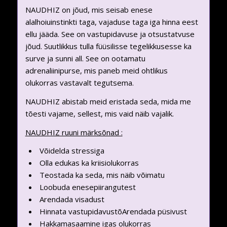
NAUDHIZ on jõud, mis seisab enese
alalhoiuinstinkti taga, vajaduse taga iga hinna eest
ellu jääda. See on vastupidavuse ja otsustatvuse
jõud. Suutlikkus tulla füüsilisse tegelikkusesse ka
surve ja sunni all. See on ootamatu
adrenaliinipurse, mis paneb meid ohtlikus
olukorras vastavalt tegutsema.
NAUDHIZ abistab meid eristada seda, mida me
tõesti vajame, sellest, mis vaid näib vajalik.
NAUDHIZ ruuni märksõnad :
Võidelda stressiga
Olla edukas ka kriisiolukorras
Teostada ka seda, mis näib võimatu
Loobuda enesepiirangutest
Arendada visadust
Hinnata vastupidavustõArendada püsivust
Hakkamasaamine igas olukorras