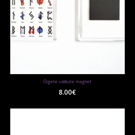
Õigete valikute magnet
8.00
€