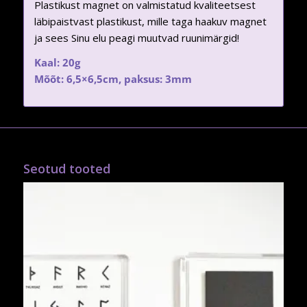
Plastikust magnet on valmistatud kvaliteetsest
läbipaistvast plastikust, mille taga haakuv magnet
ja sees Sinu elu peagi muutvad ruunimärgid!
Kaal: 20g
Mõõt: 6,5×6,5cm, paksus: 3mm
Seotud tooted