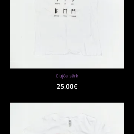
Elujõu särk
25.00
€