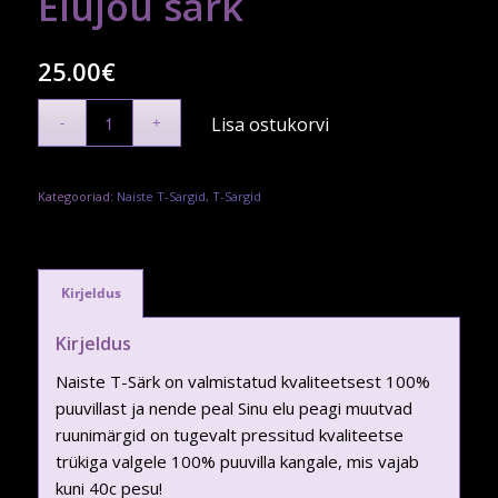
Elujõu särk
25.00
€
Lisa ostukorvi
Kategooriad:
Naiste T-Särgid
,
T-Särgid
Kirjeldus
Kirjeldus
Naiste T-Särk on valmistatud kvaliteetsest 100%
puuvillast ja nende peal Sinu elu peagi muutvad
ruunimärgid on tugevalt pressitud kvaliteetse
trükiga valgele 100% puuvilla kangale, mis vajab
kuni 40c pesu!