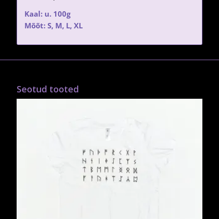
Kaal: u. 100g
Mõõt: S, M, L, XL
Seotud tooted