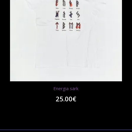
Energia särk
25.00
€