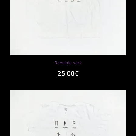
Rahulolu särk
25.00
€