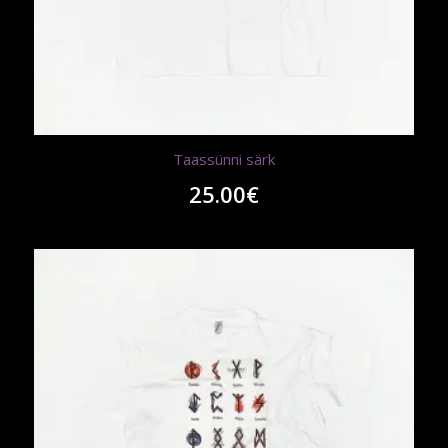
Taassünni särk
25.00
€